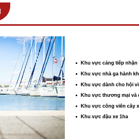
N
Khu vực cảng tiếp nhận 
Khu vực nhà ga hành khá
Khu vực dành cho hội vi
Khu vực thương mại và dị
Khu vực công viên cây x
Khu vực đậu xe 1ha