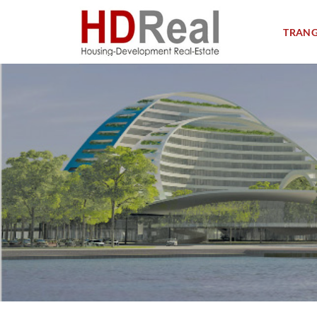
Skip
to
TRANG
content