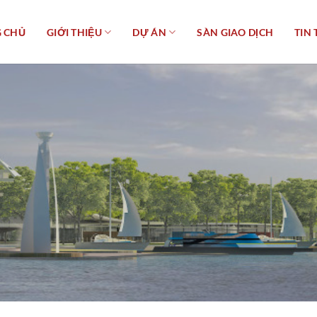
 CHỦ
GIỚI THIỆU
DỰ ÁN
SÀN GIAO DỊCH
TIN 