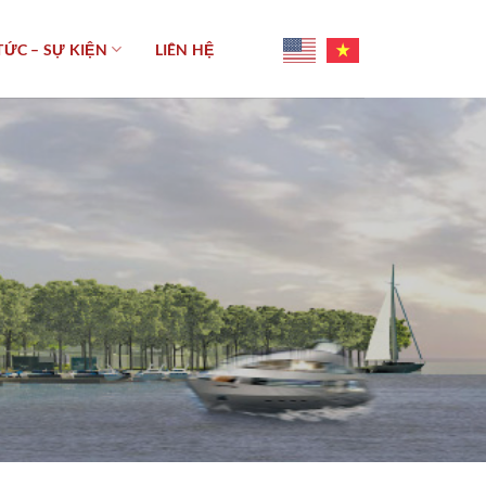
TỨC – SỰ KIỆN
LIÊN HỆ