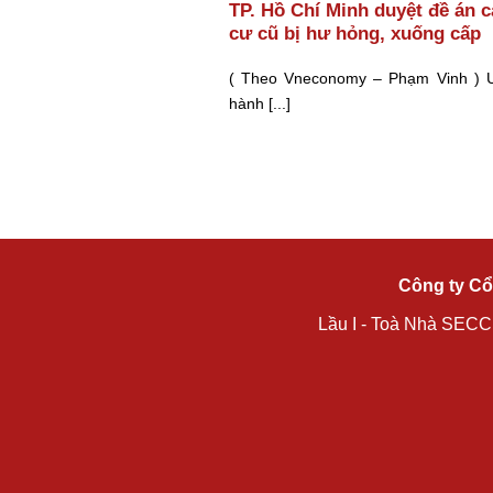
TP. Hồ Chí Minh duyệt đề án c
cư cũ bị hư hỏng, xuống cấp
( Theo Vneconomy – Phạm Vinh ) 
hành [...]
Công ty Cổ
Lầu I - Toà Nhà SECC