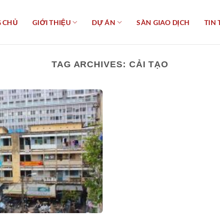
 CHỦ
GIỚI THIỆU
DỰ ÁN
SÀN GIAO DỊCH
TIN 
TAG ARCHIVES:
CẢI TẠO