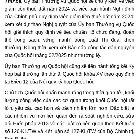
Thứ ba,
Ủy ban Thường vụ Quốc hội sẽ cho ý kiến về việc
giảm tiền thuê đất năm 2024 và việc ban hành Nghị định
của Chính phủ quy định việc giảm tiền thuê đất năm 2024;
xem xét dự thảo Nghị quyết của Ủy ban Thường vụ Quốc
hội giải thích quy định về tiêu chuẩn “tổ chức đảng, đoàn
thể trong sạch, vững mạnh” trong Luật Thi đua, khen
thưởng. Đồng thời, xem xét Báo cáo công tác dân nguyện
của Quốc hội tháng 02/2025 như thường lệ.
Ủy ban Thường vụ Quốc hội cũng sẽ tiến hành tổng kết Kỳ
họp bất thường lần thứ 9, Quốc hội khóa XV theo quy định
tại Điều 12 của Nội quy kỳ họp Quốc hội.
Chủ tịch Quốc hội nhấn mạnh rằng trong thời gian tới, khối
lượng công việc của các cơ quan trong khối Quốc hội rất
lớn, yêu cầu cao hơn và trách nhiệm lớn hơn. Đặc biệt là
các nhiệm vụ mới liên quan đến rà soát, nghiên cứu, sửa
đổi Hiến pháp 2013 và các luật có liên quan theo Kết luận
số 126-KL/TW và Kết luận số 127-KL/TW của Bộ Chính trị,