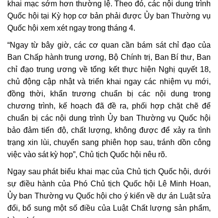
khai mạc sớm hơn thường lệ. Theo đó, các nội dung trình
Quốc hội tại Kỳ họp cơ bản phải được Ủy ban Thường vụ
Quốc hội xem xét ngay trong tháng 4.
“Ngay từ bây giờ, các cơ quan cần bám sát chỉ đạo của
Ban Chấp hành trung ương, Bộ Chính trị, Ban Bí thư, Ban
chỉ đạo trung ương về tổng kết thực hiện Nghị quyết 18,
chủ động cập nhật và triển khai ngay các nhiệm vụ mới,
đồng thời, khẩn trương chuẩn bị các nội dung trong
chương trình, kế hoạch đã đề ra, phối hợp chặt chẽ để
chuẩn bị các nội dung trình Ủy ban Thường vụ Quốc hội
bảo đảm tiến độ, chất lượng, không được để xảy ra tình
trạng xin lùi, chuyển sang phiên họp sau, tránh dồn công
việc vào sát kỳ họp”, Chủ tịch Quốc hội nêu rõ.
Ngay sau phát biểu khai mạc của Chủ tịch Quốc hội, dưới
sự điều hành của Phó Chủ tịch Quốc hội Lê Minh Hoan,
Ủy ban Thường vụ Quốc hội cho ý kiến về dự án Luật sửa
đổi, bổ sung một số điều của Luật Chất lượng sản phẩm,